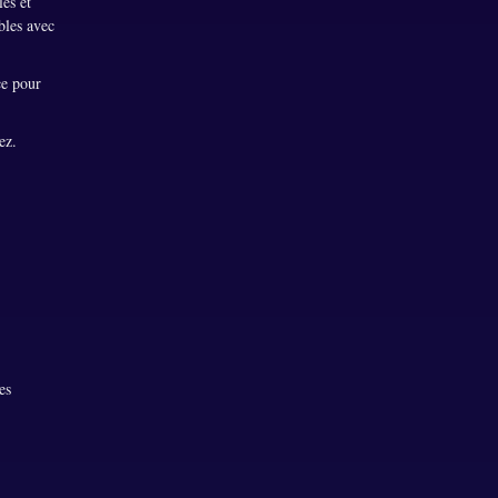
les et
bles avec
ce pour
ez.
es