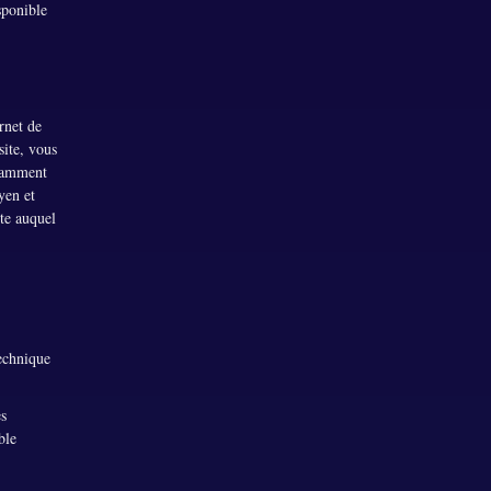
sponible
rnet de
site, vous
otamment
yen et
ite auquel
technique
es
ble