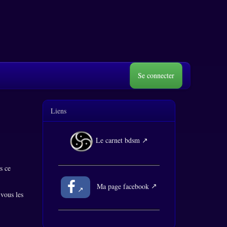
Se connecter
Liens
Le carnet bdsm
s ce
Ma page facebook
 vous les