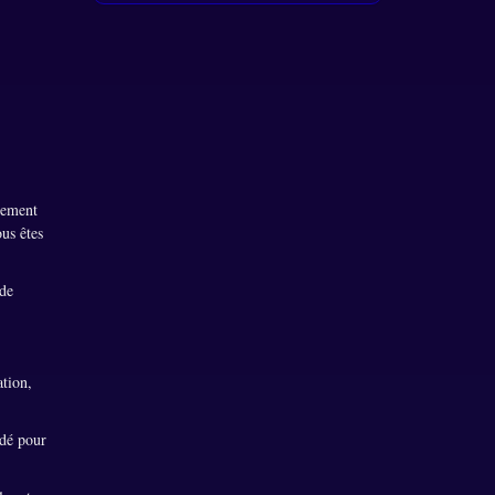
rement
ous êtes
 de
ation,
ndé pour