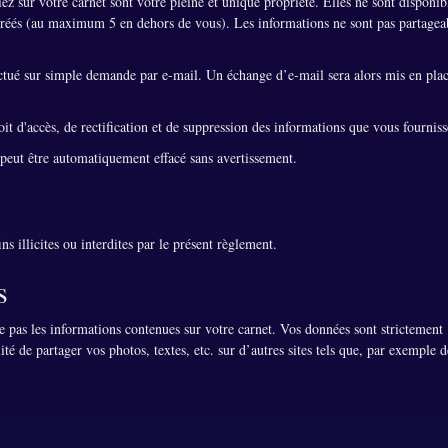
ez sur votre carnet sont votre pleine et unique propriété. Elles ne sont disponib
z créés (au maximum 5 en dehors de vous). Les informations ne sont pas partagea
ectué sur simple demande par e-mail. Un échange d’e-mail sera alors mis en pla
t d'accès, de rectification et de suppression des informations que vous fourniss
 peut être automatiquement effacé sans avertissement.
ins illicites ou interdites par le présent règlement.
s
e pas les informations contenues sur votre carnet. Vos données sont strictement
ité de partager vos photos, textes, etc. sur d’autres sites tels que, par exemple d